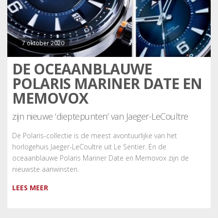
7 oktober 2020
DE OCEAANBLAUWE
POLARIS MARINER DATE EN
MEMOVOX
zijn nieuwe ‘dieptepunten’ van Jaeger-LeCoultre
De Polaris-collectie is de meest avontuurlijke van het
horlogehuis Jaeger-LeCoultre uit Le Sentier. En de
oceaanblauwe Polaris Mariner Date en Memovox zijn de
nieuwste aanwinsten.
LEES MEER