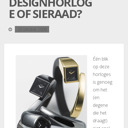
DESIGNHORLOG
E OF SIERAAD?
23 oktober 2008
Één blik
op deze
horloges
is genoeg
om het
(en
degene
die het
draagt)