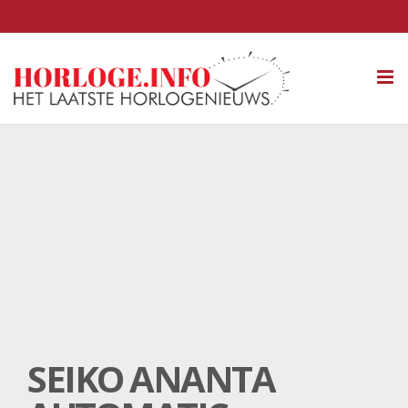
Tog
nav
SEIKO ANANTA