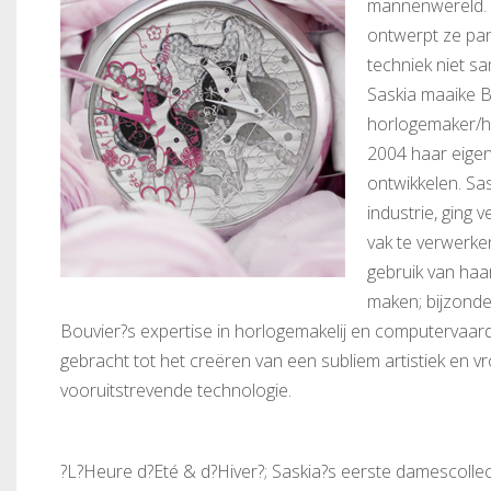
mannenwereld. A
ontwerpt ze par
techniek niet 
Saskia maaike B
horlogemaker/he
2004 haar eigen
ontwikkelen. Sa
industrie, ging 
vak te verwerk
gebruik van haa
maken; bijzond
Bouvier?s expertise in horlogemakelij en computervaa
gebracht tot het creëren van een subliem artistiek en vr
vooruitstrevende technologie.
?L?Heure d?Eté & d?Hiver?; Saskia?s eerste damescollect