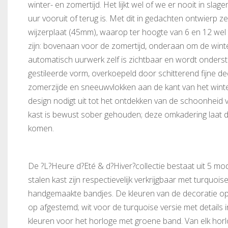
winter- en zomertijd. Het lijkt wel of we er nooit in sla
uur vooruit of terug is. Met dit in gedachten ontwierp z
wijzerplaat (45mm), waarop ter hoogte van 6 en 12 wel 
zijn: bovenaan voor de zomertijd, onderaan om de winte
automatisch uurwerk zelf is zichtbaar en wordt onder
gestileerde vorm, overkoepeld door schitterend fijne d
zomerzijde en sneeuwvlokken aan de kant van het winter
design nodigt uit tot het ontdekken van de schoonheid 
kast is bewust sober gehouden; deze omkadering laat de
komen.
De ?L?Heure d?Eté & d?Hiver?collectie bestaat uit 5 mo
stalen kast zijn respectievelijk verkrijgbaar met turquois
handgemaakte bandjes. De kleuren van de decoratie op d
op afgestemd; wit voor de turquoise versie met details i
kleuren voor het horloge met groene band. Van elk horl