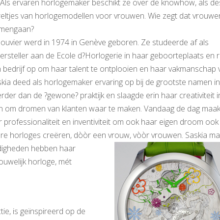
ls ervaren horlogemaker beschikt ze over de knowhow, als de
eltjes van horlogemodellen voor vrouwen. Wie zegt dat vrouwe
samengaan?
ouvier werd in 1974 in Genève geboren. Ze studeerde af als
rsteller aan de Ecole d?Horlogerie in haar geboorteplaats en ri
 bedrijf op om haar talent te ontplooien en haar vakmanschap 
skia deed als horlogemaker ervaring op bij de grootste namen i
verder dan de ?gewone? praktijk en slaagde erin haar creativiteit 
en om dromen van klanten waar te maken. Vandaag de dag maak
r professionaliteit en inventiviteit om ook haar eigen droom ook
ere horloges creëren, dòòr een vrouw, vòòr vrouwen.
Saskia ma
rdigheden hebben haar
ouwelijk horloge, mét
ie, is geïnspireerd op de