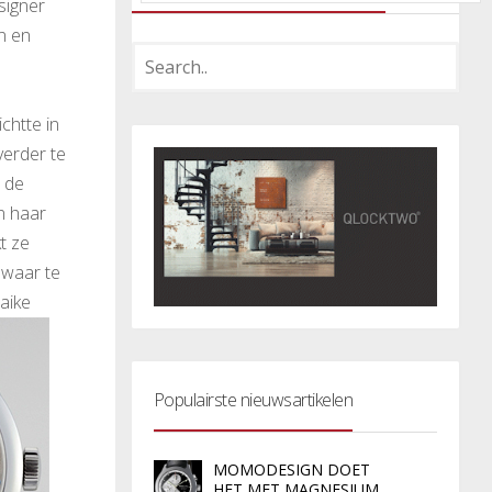
signer
n en
chtte in
verder te
n de
in haar
t ze
 waar te
aike
Populairste nieuwsartikelen
MOMODESIGN DOET
HET MET MAGNESIUM