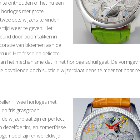
gen te onthouden of het nu een
e horloges met grote
twee sets wijzers te vinden
rtijd weer te geven. Het
steund door boomtakken in
ecoratie van bloemen aan de
uur. Het frisse en delicate
van het mechanisme dat in het horloge schuil gaat. De vormgevi
 opvallende doch subtiele wijzerplaat eens te meer tot haar r
dellen. Twee horloges met
e en fris grasgroen
e wijzerplaat zijn er perfect
n dezelfde tint, en zomerfrisse
ogemodel zijn er wereldwijd