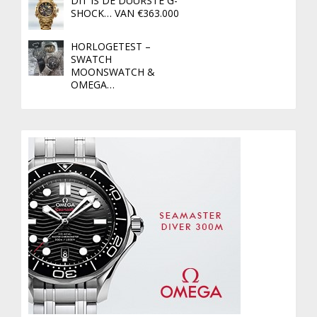
DIT IS DE DUURSTE G-
SHOCK… VAN €363.000
HORLOGETEST –
SWATCH
MOONSWATCH &
OMEGA…