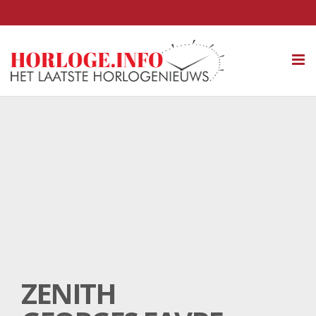
Tog
nav
ZENITH