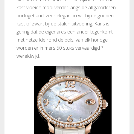
kast vloeien mooi verder langs de alligatorleren
horlogeband, zeer elegant in wit bij de gouden
kast of zwart bij de stalen uitvoering. Kans is
gering dat de eigenares een ander tegenkomt
met hetzelfde rond de pols; van elk horloge
worden er immers 50 stuks vervaardigd ?
wereldwijd.