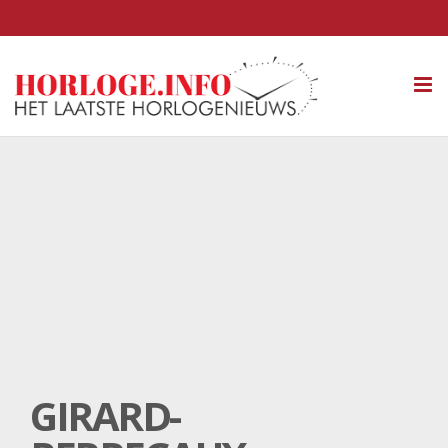
Tog
nav
GIRARD-