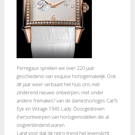
Perregaux spreken we over 220 jaar
geschiedenis van exquise horlogemakelijk. Ook
dit jaar weer verbaast het huis ons met
zinderend nieuwe ontwerpen, met onder
andere ?remakes? van de dameshorloges Cat?s
Eye en Vintage 1945 Lady. Doorgedreven
(her)ontwerpen van horlogemodellen die al
oogverblindend waren.
Lang voor dat de retro-trend het levenslicht