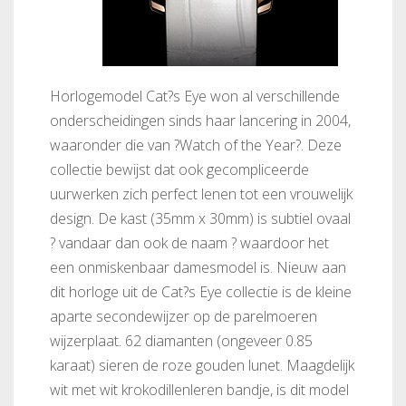
Horlogemodel Cat?s Eye won al verschillende
onderscheidingen sinds haar lancering in 2004,
waaronder die van ?Watch of the Year?. Deze
collectie bewijst dat ook gecompliceerde
uurwerken zich perfect lenen tot een vrouwelijk
design. De kast (35mm x 30mm) is subtiel ovaal
? vandaar dan ook de naam ? waardoor het
een onmiskenbaar damesmodel is. Nieuw aan
dit horloge uit de Cat?s Eye collectie is de kleine
aparte secondewijzer op de parelmoeren
wijzerplaat. 62 diamanten (ongeveer 0.85
karaat) sieren de roze gouden lunet. Maagdelijk
wit met wit krokodillenleren bandje, is dit model