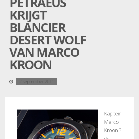
PETRAEUS
KRIJGT
BLANCIER
DESERT WOLF
VAN MARCO
KROON
2 september 2011
Kapitein
Marco
Kroon ?
de