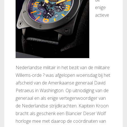
enige
actieve
Nederlandse militair in het bezit van de militaire
Willems-orde ? was afgelopen woensdag bij het
afscheid van de Amerikaanse generaal David
Petraeus in Washington. Op uitnodiging van de
generaal en als enige vertegenwoordiger van
de Nederlandse strijdkrachten. Kapitein Kroon
bracht als geschenk een Blancier Deser Wolf
horloge mee met daarop de coördinaten van