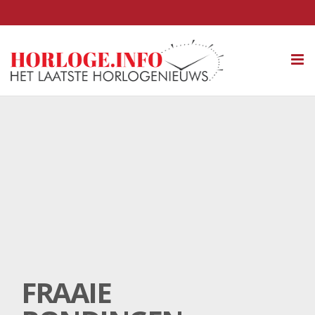
Tog
nav
FRAAIE