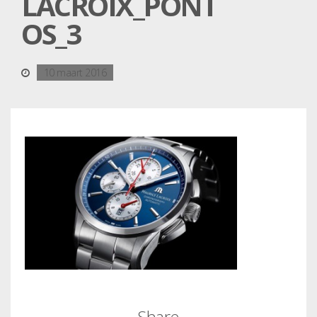
LACROIX_PONT
OS_3
10 maart 2016
Share