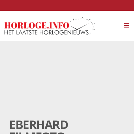
Tog
nav
EBERHARD