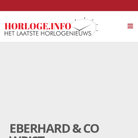
Tog
nav
EBERHARD & CO