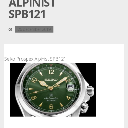
ALPINIST
SPB121
26 december 2019
Seiko Prospex Alpinist SPB121