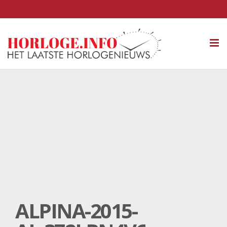
Tog
nav
ALPINA-2015-