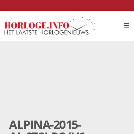
Tog
nav
ALPINA-2015-