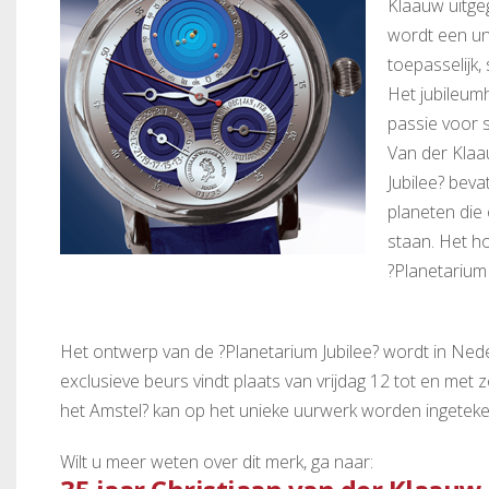
Klaauw uitgeg
wordt een un
toepasselijk
Het jubileum
passie voor 
Van der Klaa
Jubilee? bev
planeten die 
staan. Het ho
?Planetarium 
Het ontwerp van de ?Planetarium Jubilee? wordt in Nede
exclusieve beurs vindt plaats van vrijdag 12 tot en met 
het Amstel? kan op het unieke uurwerk worden ingeteke
Wilt u meer weten over dit merk, ga naar: