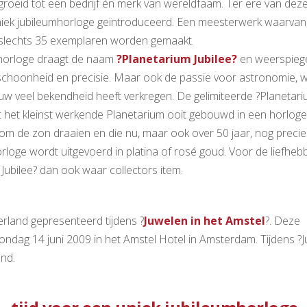
roeid tot een bedrijf én merk van wereldfaam. Ter ere van deze
iek jubileumhorloge geïntroduceerd. Een meesterwerk waarvan
, slechts 35 exemplaren worden gemaakt.
horloge draagt de naam
?Planetarium Jubilee?
en weerspiege
schoonheid en precisie. Maar ook de passie voor astronomie,
uw veel bekendheid heeft verkregen. De gelimiteerde ?Planetar
at het kleinst werkende Planetarium ooit gebouwd in een horloge
om de zon draaien en die nu, maar ook over 50 jaar, nog precies
rloge wordt uitgevoerd in platina of rosé goud. Voor de liefhebb
Jubilee? dan ook waar collectors item.
rland gepresenteerd tijdens ?
Juwelen in het Amstel
?. Deze
zondag 14 juni 2009 in het Amstel Hotel in Amsterdam. Tijdens ?J
nd.