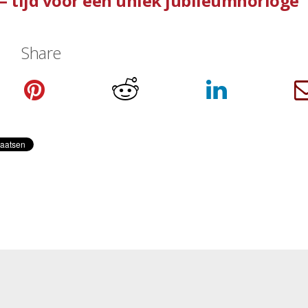
 – tijd voor een uniek jubileumhorloge
Share