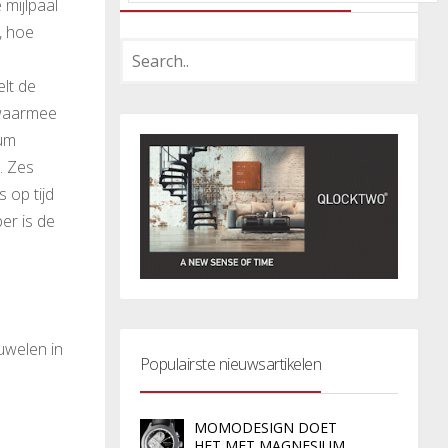
 mijlpaal
, hoe
lt de
 waarmee
ium
. Zes
 op tijd
er is de
uwelen in
Populairste nieuwsartikelen
MOMODESIGN DOET
HET MET MAGNESIUM