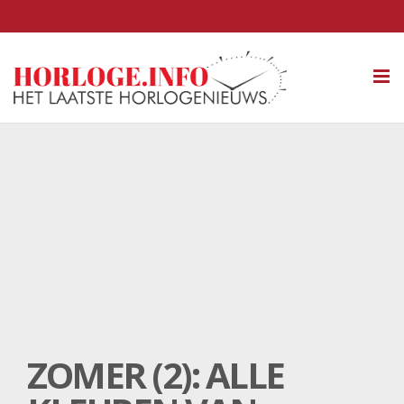
Tog
nav
ZOMER (2): ALLE