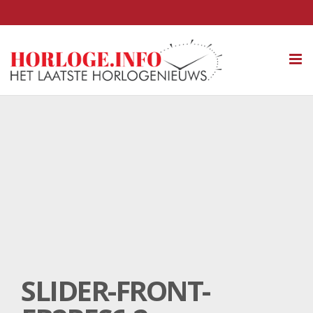
Tog
nav
SLIDER-FRONT-