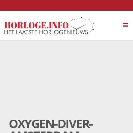
Tog
nav
OXYGEN-DIVER-