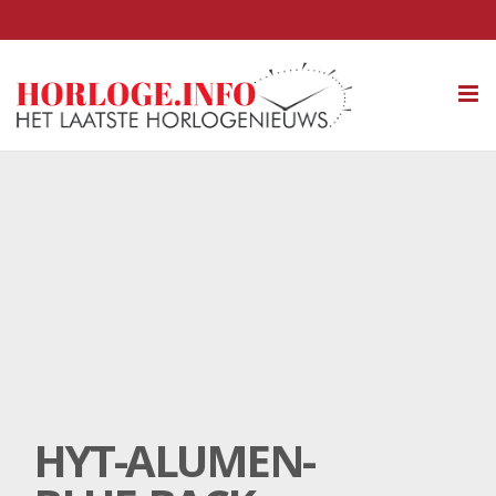
Tog
nav
HYT-ALUMEN-