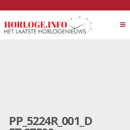
Tog
nav
PP_5224R_001_D