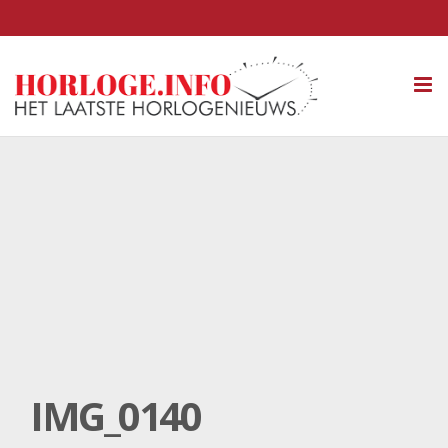
Tog
nav
IMG_0140