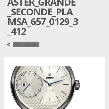
ASTER_GRANDE
_SECONDE_PLA
MSA_657_0129_3
_412
4 februari 2016