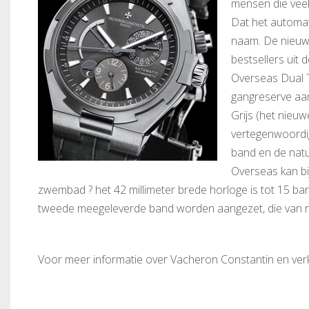
mensen die veel
Dat het automat
naam. De nieuwe
bestsellers uit
Overseas Dual T
gangreserve aan
Grijs (het nieuw
vertegenwoordigd
band en de natuu
Overseas kan bi
zwembad ? het 42 millimeter brede horloge is tot 15 bar 
tweede meegeleverde band worden aangezet, die van r
Voor meer informatie over Vacheron Constantin en ve