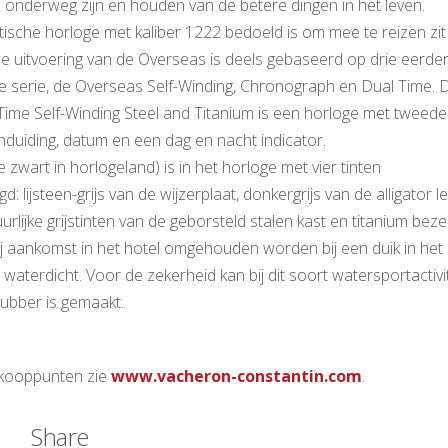
 onderweg zijn en houden van de betere dingen in het leven.
ische horloge met kaliber 1222 bedoeld is om mee te reizen zit 
 uitvoering van de Overseas is deels gebaseerd op drie eerde
 de serie, de Overseas Self-Winding, Chronograph en Dual Time. 
ime Self-Winding Steel and Titanium is een horloge met tweede 
duiding, datum en een dag en nacht indicator.
e zwart in horlogeland) is in het horloge met vier tinten
: lijsteen-grijs van de wijzerplaat, donkergrijs van de alligator 
rlijke grijstinten van de geborsteld stalen kast en titanium beze
j aankomst in het hotel omgehouden worden bij een duik in het
waterdicht. Voor de zekerheid kan bij dit soort watersportactivi
ubber is gemaakt.
rkooppunten zie
www.vacheron-constantin.com
.
Share