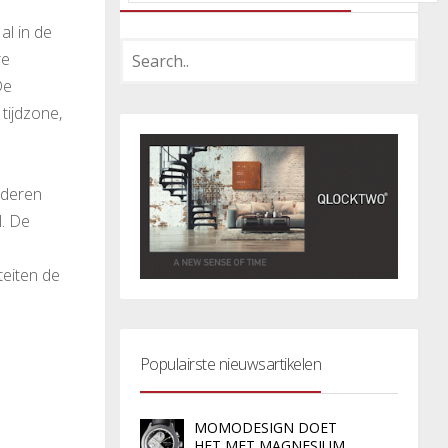
al in de
re
De
tijdzone,
lederen
l. De
teiten de
Populairste nieuwsartikelen
MOMODESIGN DOET
HET MET MAGNESIUM