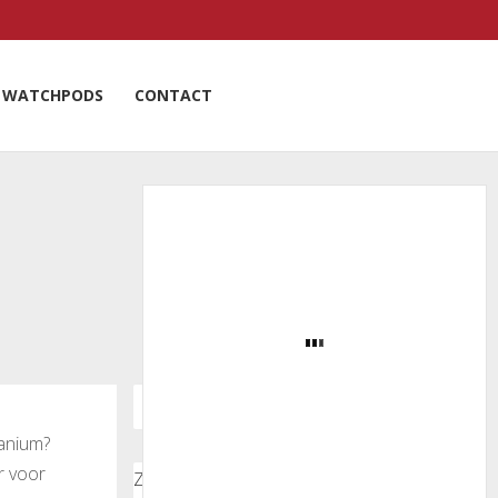
WATCHPODS
CONTACT
tanium?
r voor
Zoeken door onze nieuwsartikelen