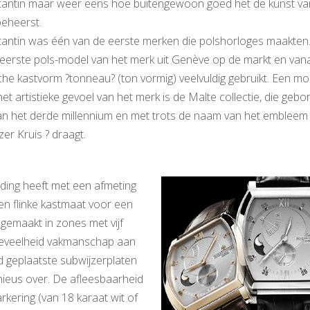
antin maar weer eens hoe buitengewoon goed het de kunst va
eheerst.
ntin was één van de eerste merken die polshorloges maakten. 
erste pols-model van het merk uit Genève op de markt en van
ische kastvorm ?tonneau? (ton vormig) veelvuldig gebruikt. Een m
het artistieke gevoel van het merk is de Malte collectie, die geb
an het derde millennium en met trots de naam van het embleem
zer Kruis ? draagt.
ing heeft met een afmeting
en flinke kastmaat voor een
gemaakt in zones met vijf
hoeveelheid vakmanschap aan
d geplaatste subwijzerplaten
ieus over. De afleesbaarheid
rkering (van 18 karaat wit of