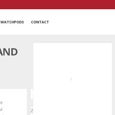
WATCHPODS
CONTACT
AND
de
ur
Zoeken door onze nieuwsartikelen