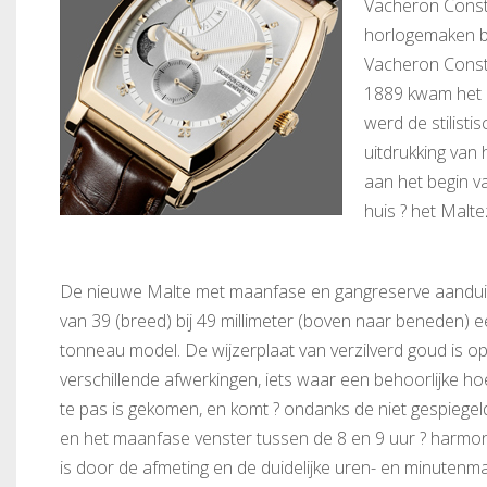
Vacheron Const
horlogemaken b
Vacheron Consta
1889 kwam het e
werd de stilist
uitdrukking van 
aan het begin v
huis ? het Malte
De nieuwe Malte met maanfase en gangreserve aanduid
van 39 (breed) bij 49 millimeter (boven naar beneden) e
tonneau model. De wijzerplaat van verzilverd goud is op
verschillende afwerkingen, iets waar een behoorlijke 
te pas is gekomen, en komt ? ondanks de niet gespiegel
en het maanfase venster tussen de 8 en 9 uur ? harmon
is door de afmeting en de duidelijke uren- en minutenma