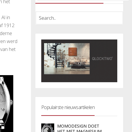
n het
Al in
af 1912
oderne
oren werd
 van het
Populairste nieuwsartikelen
MOMODESIGN DOET
HET MET MAGNESIUM