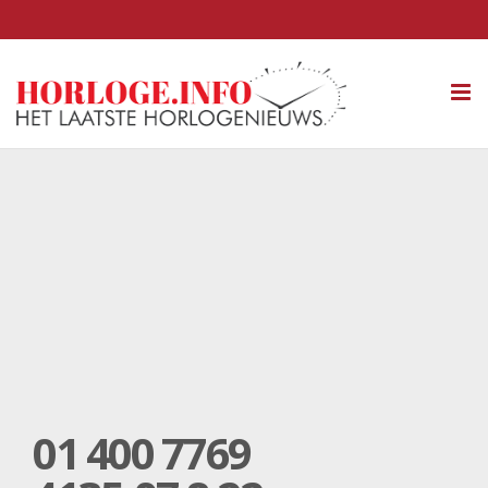
Tog
nav
01 400 7769