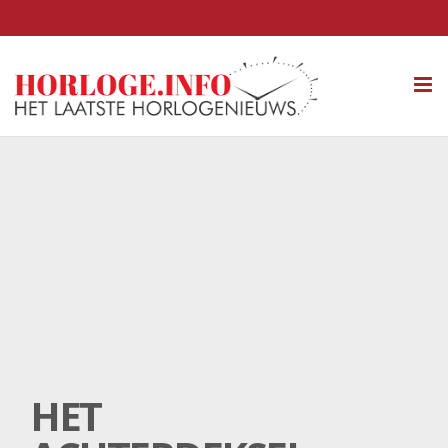
Tog
nav
HET