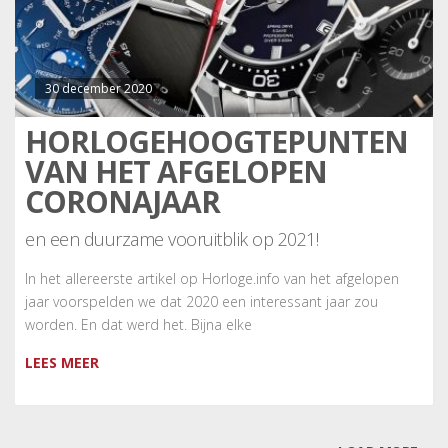
30 december 2020
HORLOGEHOOGTEPUNTEN
VAN HET AFGELOPEN
CORONAJAAR
en een duurzame vooruitblik op 2021!
In het allereerste artikel op Horloge.info van het afgelopen
jaar voorspelden we dat 2020 een interessant jaar zou
worden. En dat werd het. Bijna elke
LEES MEER