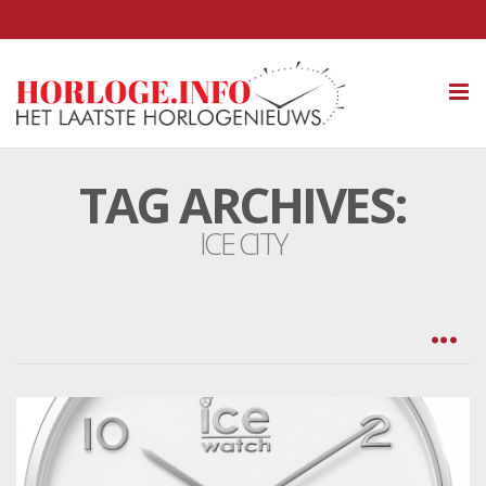
Tog
nav
TAG ARCHIVES:
ICE CITY