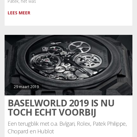
Patek, het was
LEES MEER
29 maart 2019
BASELWORLD 2019 IS NU
TOCH ECHT VOORBIJ
Een terugblik met o.a. Bvlgari, Rolex, Patek Philippe,
Chopard en Hublot