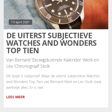
13 april 2021
DE UITERST SUBJECTIEVE
WATCHES AND WONDERS
TOP TIEN
Van Bernard ‘Eeuwigdurende Kalender’ Werk en
Lex ‘Chronograaf’ Stolk
Elk lijstje is subjectief. Maar de uiterst subjectieve Watches
and Wonders Top Tien van Bernard Werk en Lex Stolk slaat
werkelijk alles. Er is niet
LEES MEER