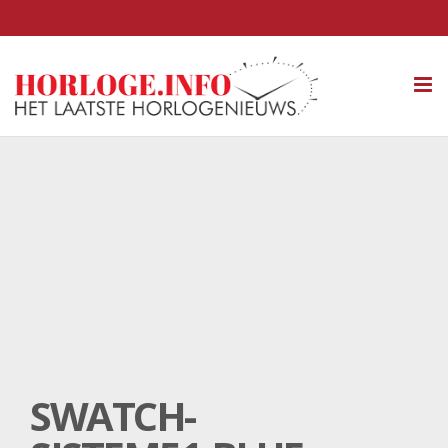
Tog
nav
SWATCH-