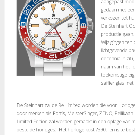
aangepast mode
gedaan met een 
verkozen tot hun
De Steinhart Oc
productie gaan.
Wijzigingen ten 
lichtgevende pas
decennia in zit)
naam van het f
toekomstige eige
saffier glas met
De Steinhart zal de 9e Limited worden die voor Horlog
door merken als Fortis, MeisterSinger, ZENO, Pellikaa
Limited Edition zal worden gemaakt in een oplage van mi
bestelde horloges). Het horloge kost ?390,- en is te best