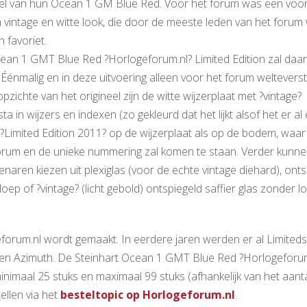
l van hun Ocean 1 GM Blue Red. Voor het forum was een voor
vintage en witte look, die door de meeste leden van het forum
 favoriet.
ean 1 GMT Blue Red ?Horlogeforum.nl? Limited Edition zal daa
 Éénmalig en in deze uitvoering alleen voor het forum weltevers
opzichte van het origineel zijn de witte wijzerplaat met ?vintage?
ta in wijzers en indexen (zo gekleurd dat het lijkt alsof het er al
, ?Limited Edition 2011? op de wijzerplaat als op de bodem, waa
orum en de unieke nummering zal komen te staan. Verder kunn
naren kiezen uit plexiglas (voor de echte vintage diehard), onts
 loep of ?vintage? (licht gebold) ontspiegeld saffier glas zonder l
eforum.nl wordt gemaakt. In eerdere jaren werden er al Limited
n en Azimuth. De Steinhart Ocean 1 GMT Blue Red ?Horlogeforum
nimaal 25 stuks en maximaal 99 stuks (afhankelijk van het aant
ellen via het
besteltopic op Horlogeforum.nl
.