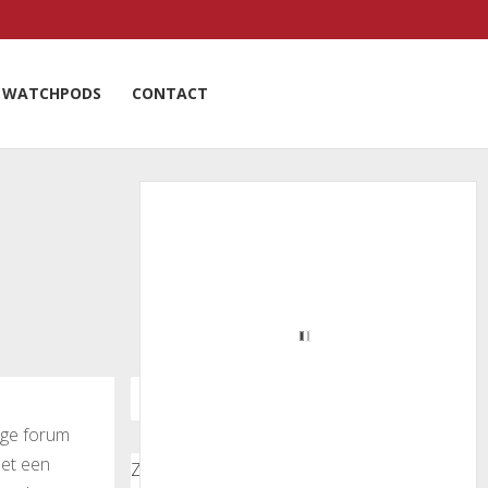
WATCHPODS
CONTACT
lige forum
met een
Zoeken door onze nieuwsartikelen