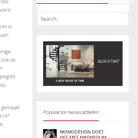
stel
 werd
rom in
taan.
 enige
r ook de
en
piegeld
oep.
s gemaakt
Populairste nieuwsartikelen
.nl?
al
MOMODESIGN DOET
HET MET MAGNESIUM