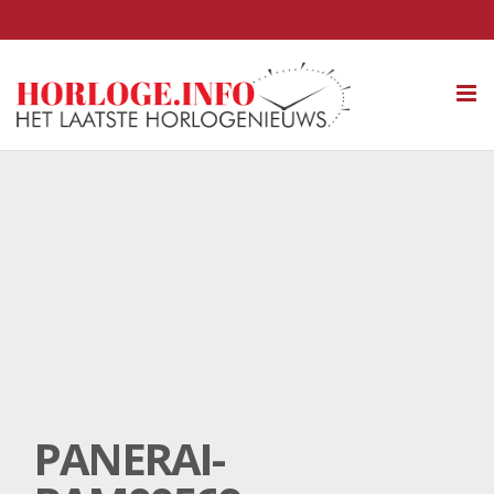
Tog
nav
PANERAI-