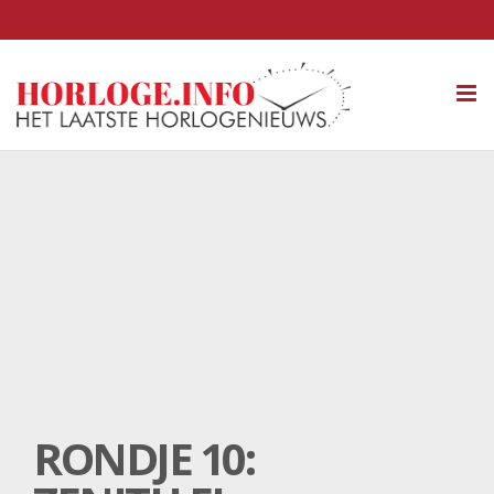
Tog
nav
RONDJE 10: