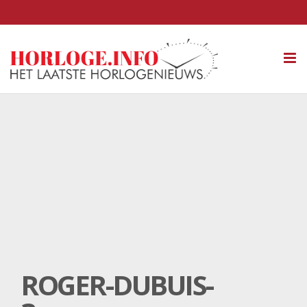
Tog
nav
ROGER-DUBUIS-