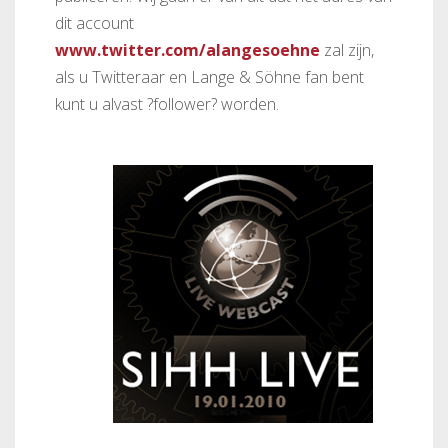
dit account
www.twitter.com/alangesoehne
zal zijn,
als u Twitteraar en Lange & Söhne fan bent
kunt u alvast ?follower? worden.