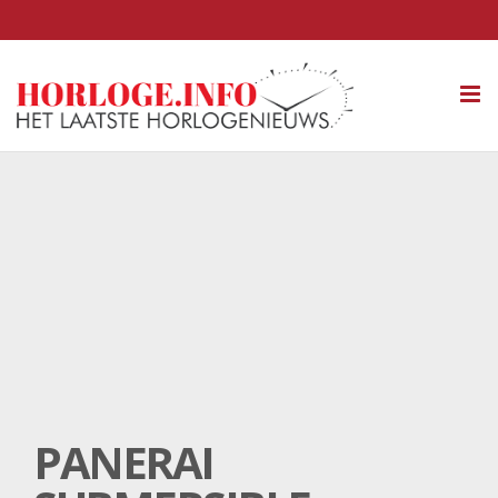
Tog
nav
PANERAI