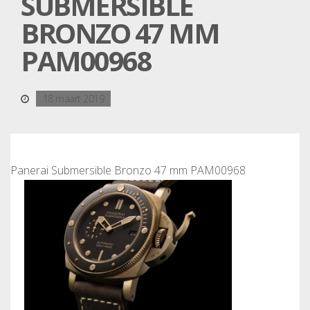
SUBMERSIBLE
BRONZO 47 MM
PAM00968
18 maart 2019
Panerai Submersible Bronzo 47 mm PAM00968