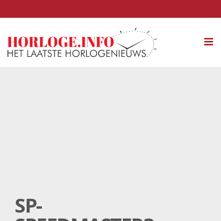
Tog
nav
SP-