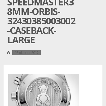
SPEEDMASTER3
8MM-ORBIS-
32430385003002
-CASEBACK-
LARGE
16 oktober 2017