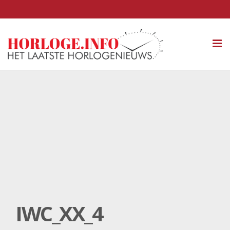
Tog
nav
IWC_XX_4