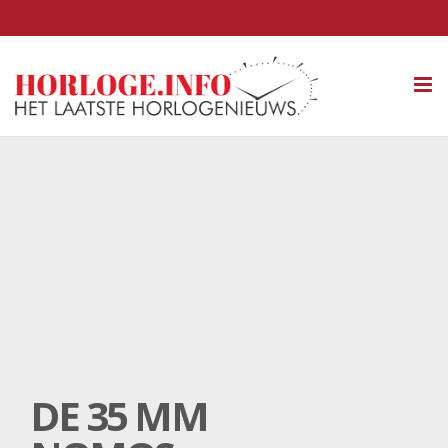
Tog
nav
DE 35 MM