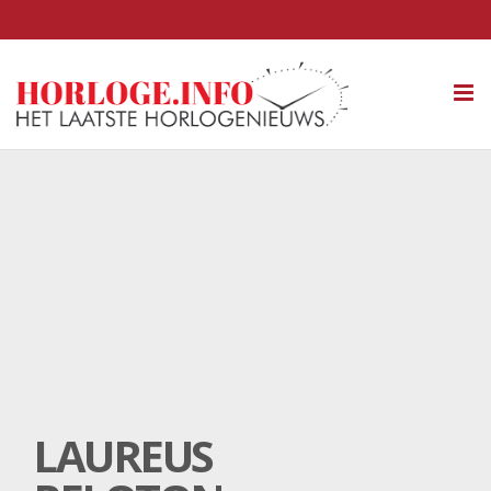
Tog
nav
LAUREUS