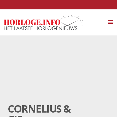
Tog
nav
CORNELIUS &