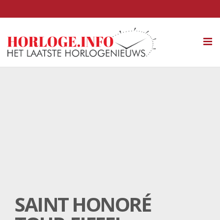
Tog
nav
SAINT HONORÉ