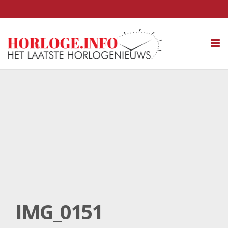
Tog
nav
IMG_0151