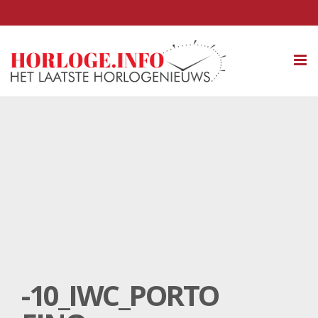
Tog
nav
-10_IWC_PORTO