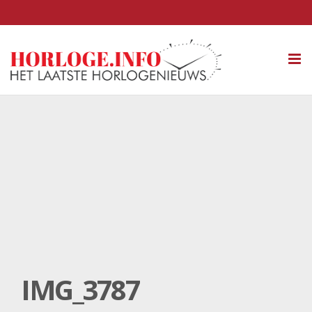
Tog
nav
IMG_3787