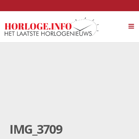
Tog
nav
IMG_3709