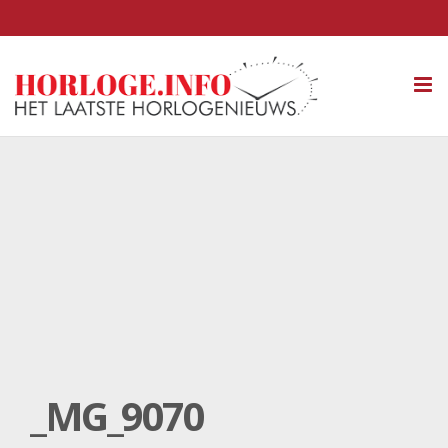
Tog
nav
_MG_9070