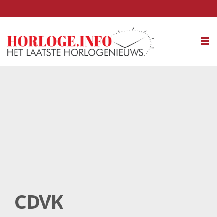
Tog
nav
CDVK