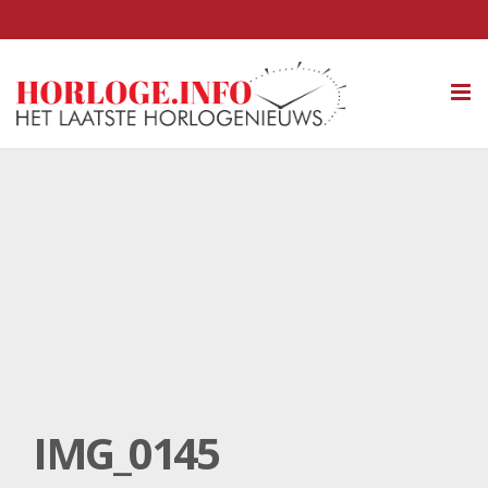
Tog
nav
IMG_0145